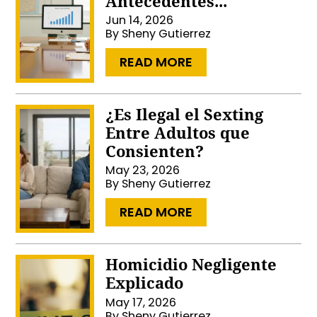
Antecedentes...
Jun 14, 2026
By
Sheny Gutierrez
…
READ MORE
¿Es Ilegal el Sexting
Entre Adultos que
Consienten?
May 23, 2026
By
Sheny Gutierrez
…
READ MORE
Homicidio Negligente
Explicado
May 17, 2026
By
Sheny Gutierrez