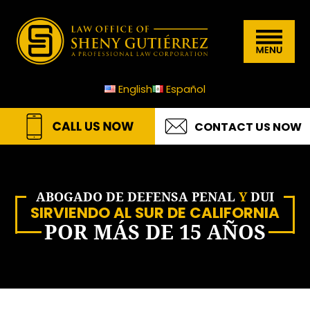
Skip
Skip
Skip
Skip
Law
to
to
to
to
Menu
Office
primary
main
primary
footer
of
navigation
content
sidebar
English
Español
Sheny
Gutierrez
CONTACT US NOW
A.P.L.C
ABOGADO DE DEFENSA PENAL
Y
DUI
SIRVIENDO AL SUR DE CALIFORNIA
POR MÁS DE 15 AÑOS