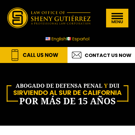
Skip
Skip
Skip
Skip
Law
to
to
to
to
Menu
Office
primary
main
primary
footer
of
navigation
content
sidebar
English
Español
Sheny
Gutierrez
CONTACT US NOW
A.P.L.C
ABOGADO DE DEFENSA PENAL
Y
DUI
SIRVIENDO AL SUR DE CALIFORNIA
POR MÁS DE 15 AÑOS