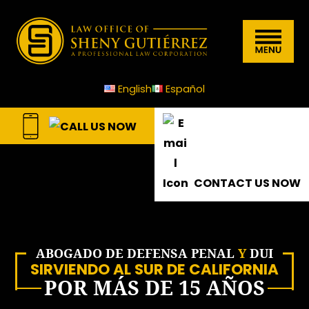
Law Office of Sheny Gutierrez, A.P.L.
Skip
Skip
Skip
Skip
to
to
to
to
Menu
primary
main
primary
footer
navigation
content
sidebar
English
Español
CONTACT US NOW
ABOGADO DE DEFENSA PENAL
Y
DUI
SIRVIENDO AL SUR DE CALIFORNIA
POR MÁS DE 15 AÑOS