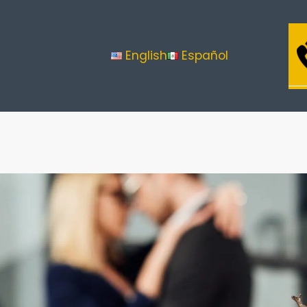
aw Office of Sheny Gutierrez, A.P.L.C
English
Español